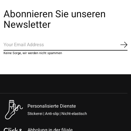
Abonnieren Sie unseren
Newsletter
Ab
Keine Sorge, wir werden nicht spammen
Personalisierte Dienste
Stickerei | Anti-slip | Nicht-elastisch
Abholung in der filiale