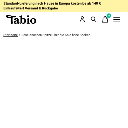
Standard-Lieferung nach Hause in Europa kostenlos ab 140 €
Einkaufswert
Versand & Rückgabe
0
items
Startseite
/
Rose Knospen Spitze über die Knie hohe Socken