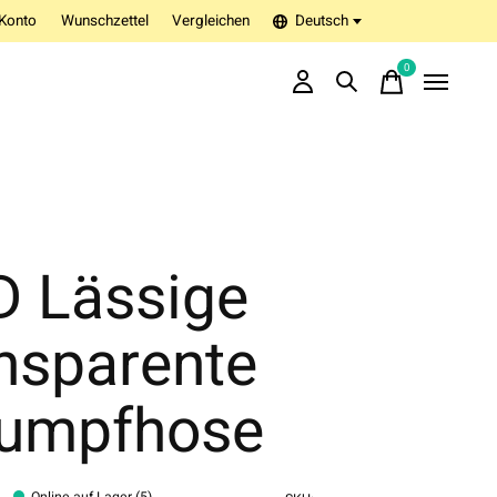
Konto
Wunschzettel
Vergleichen
Deutsch
0
items
D Lässige
nsparente
rumpfhose
Online auf Lager (5)