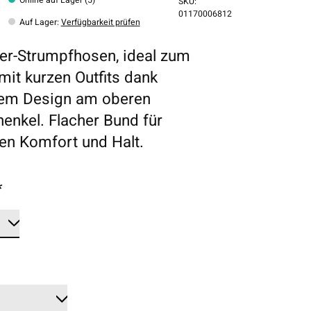
SKU:
01170006812
Auf Lager
:
Verfügbarkeit prüfen
er-Strumpfhosen, ideal zum
mit kurzen Outfits dank
sem Design am oberen
enkel. Flacher Bund für
en Komfort und Halt.
*
*