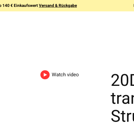
b 140 € Einkaufswert
Versand & Rückgabe
20
Watch video
tra
St