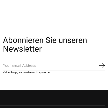
80D M
20D M
80D M
€20,00
€10,00
€20,00
Abonnieren Sie unseren
Newsletter
Ab
Keine Sorge, wir werden nicht spammen