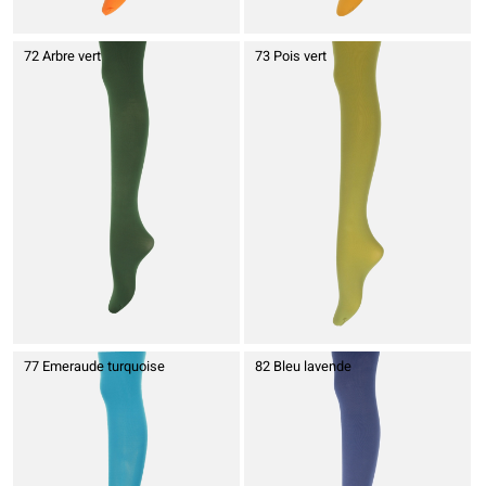
72 Arbre vert
73 Pois vert
77 Emeraude turquoise
82 Bleu lavende