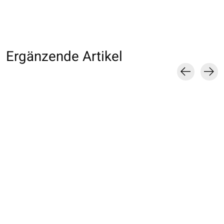
Ergänzende Artikel
Carousel items
011900033 Collant
011700039 Collant
011908001 Colla
couleur Premium
fin uni Natural Touch
couleur Premiu