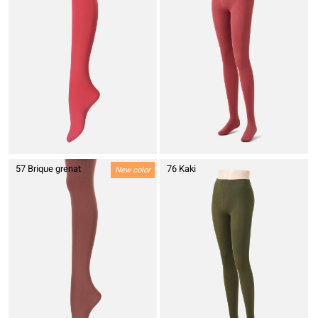
57 Brique grenat
76 Kaki
New color