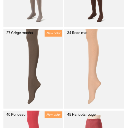
27 Grège mocha
34 Rose mat
New color
40 Ponceau
45 Haricots rouge
New color