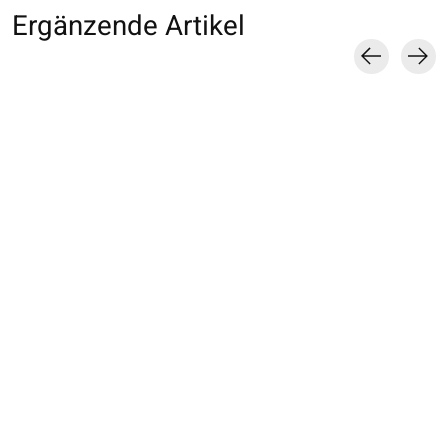
Ergänzende Artikel
Carousel items
011908001 Collant
011908003 Collant
011900061 Colla
couleur Premium
couleur Premium
couleur Premiu
80D M
80D TL
60D M
€20,00
€20,00
€18,00