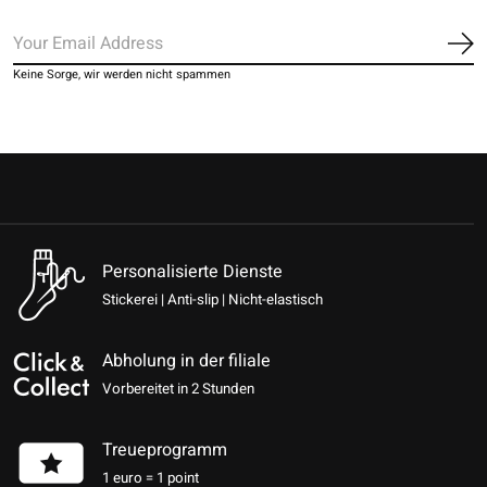
Ab
Keine Sorge, wir werden nicht spammen
Personalisierte Dienste
Stickerei | Anti-slip | Nicht-elastisch
Abholung in der filiale
Vorbereitet in 2 Stunden
Treueprogramm
1 euro = 1 point