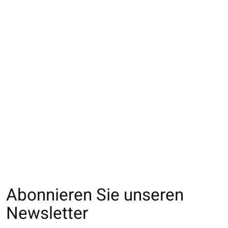
011900204 Collant
011909607 Collant
011900200 Colla
Raschel fleurs en
rayures des fleurs
micro-résille
dentelle
€20,00
€16,00
€22,00
Abonnieren Sie unseren
Newsletter