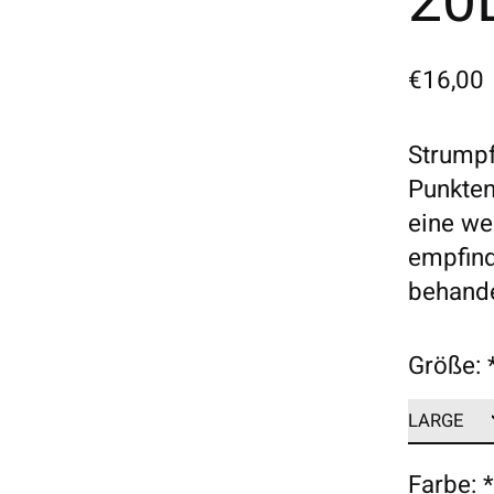
20
€16,00
Strumpf
Punkten
eine we
empfind
behande
Größe:
Farbe: