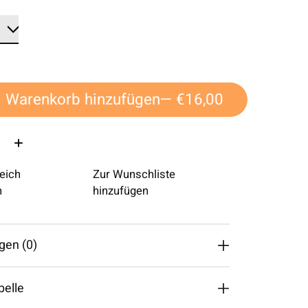
 Warenkorb hinzufügen
— €16,00
eich
Zur Wunschliste
n
hinzufügen
gen (0)
belle