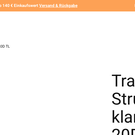
b 140 € Einkaufswert
Versand & Rückgabe
20D TL
Tr
St
kla