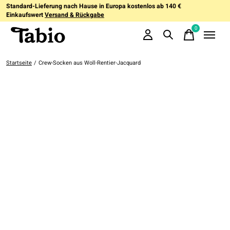
Standard-Lieferung nach Hause in Europa kostenlos ab 140 €
Einkaufswert
Versand & Rückgabe
0
items
Startseite
/
Crew-Socken aus Woll-Rentier-Jacquard