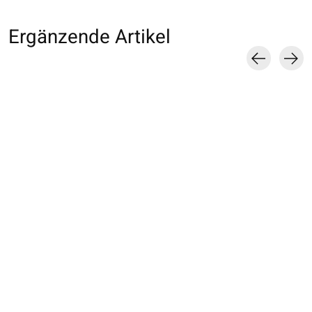
Ergänzende Artikel
Carousel items
011140822 MC 5
011141153 SQ laine
011141094 MC l
orteils jacquard
d'agneau flocons de
Mérinos motif fl
flocons de neige S
neige
de neige
€22,00
€19,00
€16,00