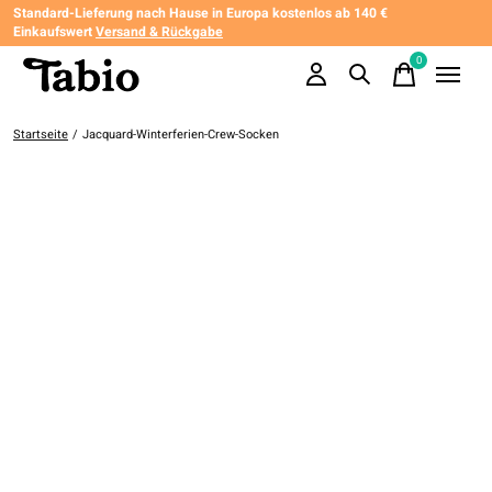
Standard-Lieferung nach Hause in Europa kostenlos ab 140 €
Einkaufswert
Versand & Rückgabe
0
items
Startseite
/
Jacquard-Winterferien-Crew-Socken