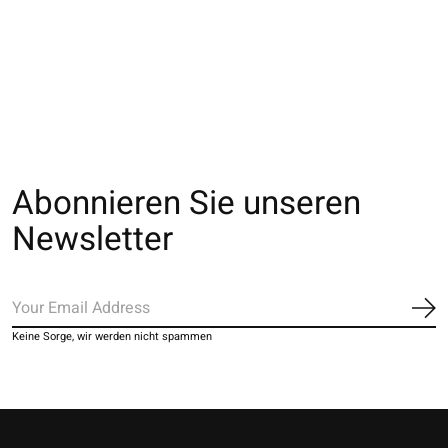
011141267 MC laine
021140934 MC laine
losanges tressés
Mérinos côtes
bicolore linking S
€16,00
€19,00
Abonnieren Sie unseren
Newsletter
Ab
Keine Sorge, wir werden nicht spammen