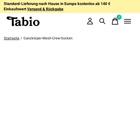
Standard-Lieferung nach Hause in Europa kostenlos ab 140 €
Einkaufswert
Versand & Rückgabe
0
items
Startseite
/
Ganzkörper-Mesh-Crew-Socken