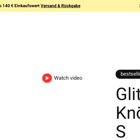
b 140 € Einkaufswert
Versand & Rückgabe
bestsell
Watch video
Gli
Kn
S