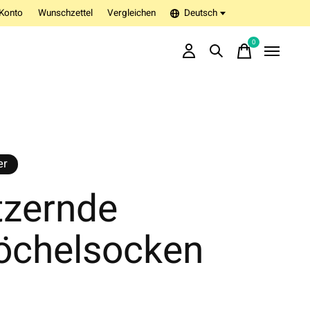
Konto
Wunschzettel
Vergleichen
Deutsch
0
items
er
tzernde
öchelsocken