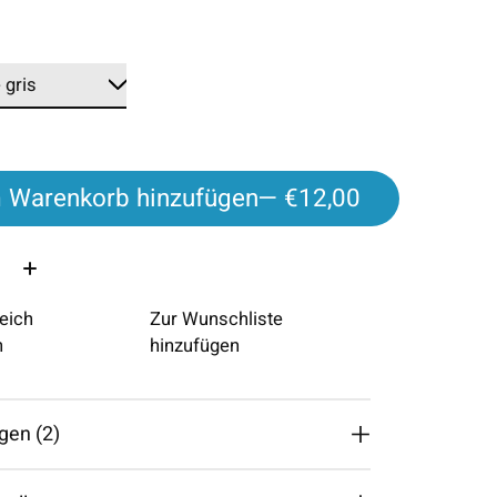
*
 Warenkorb hinzufügen
— €12,00
eich
Zur Wunschliste
n
hinzufügen
gen (2)
The rating of this product is
5
out of 5