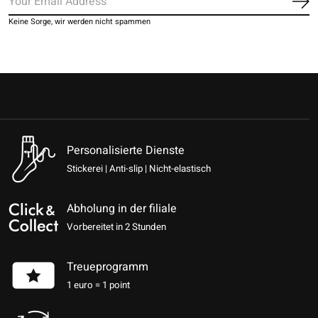
Ab
Keine Sorge, wir werden nicht spammen
Personalisierte Dienste
Stickerei | Anti-slip | Nicht-elastisch
Abholung in der filiale
Vorbereitet in 2 Stunden
Treueprogramm
1 euro = 1 point