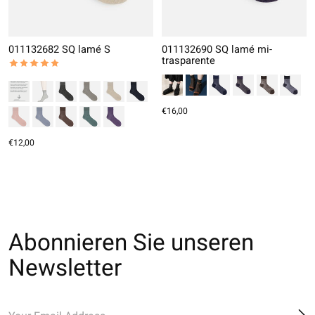
011132682 SQ lamé S
011132690 SQ lamé mi-
trasparente
The rating of this product is
5
out of 5
€16,00
€12,00
Abonnieren Sie unseren
Newsletter