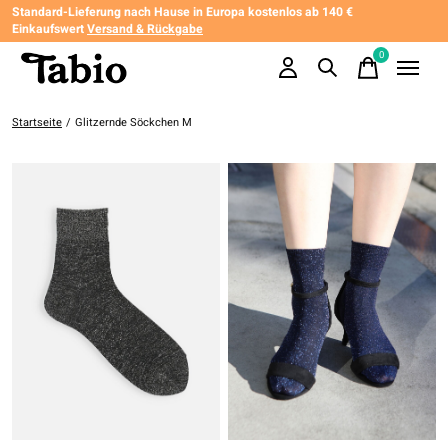
Standard-Lieferung nach Hause in Europa kostenlos ab 140 €
Einkaufswert
Versand & Rückgabe
0
items
Startseite
/
Glitzernde Söckchen M