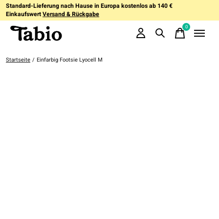
Standard-Lieferung nach Hause in Europa kostenlos ab 140 €
Einkaufswert
Versand & Rückgabe
0
items
Startseite
/
Einfarbig Footsie Lyocell M