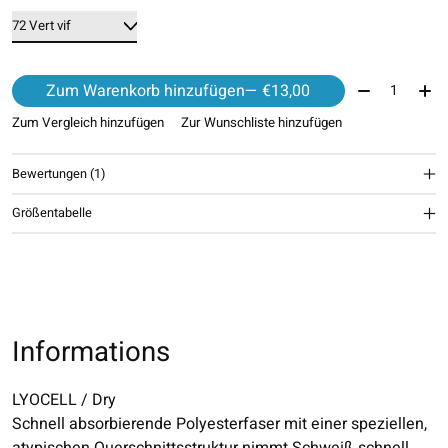
Menge:
Zum Warenkorb hinzufügen
— €13,00
Zum Vergleich hinzufügen
Zur Wunschliste hinzufügen
Bewertungen (1)
The rating of this product is
5
out of 5
Größentabelle
Informations
LYOCELL / Dry
Schnell absorbierende Polyesterfaser mit einer speziellen,
atypischen Querschnittsstruktur nimmt Schweiß schnell