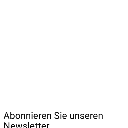
062142054 MC unie
062142047 MC fine
fine sans élastique L
côtes sans élastique
M
€17,00
€17,00
Abonnieren Sie unseren
Newsletter