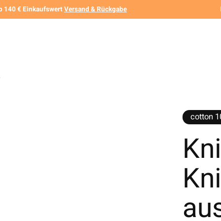
b 140 € Einkaufswert
Versand & Rückgabe
.
cotton 
Kn
Kn
au