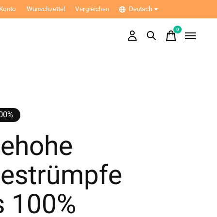
Konto
Wunschzettel
Vergleichen
Deutsch
0
items
100%
iehohe
iestrümpfe
s 100%