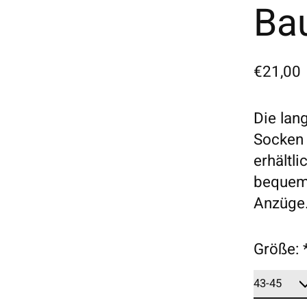
Ba
€21,00
Die lan
Socken 
erhältl
bequem
Anzüge
Größe: