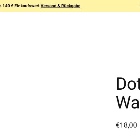
b 140 € Einkaufswert
Versand & Rückgabe
Do
Wa
€18,00