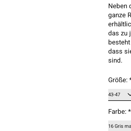
Neben d
ganze R
erhältl
das zu 
besteht
dass si
sind.
Größe:
Farbe: