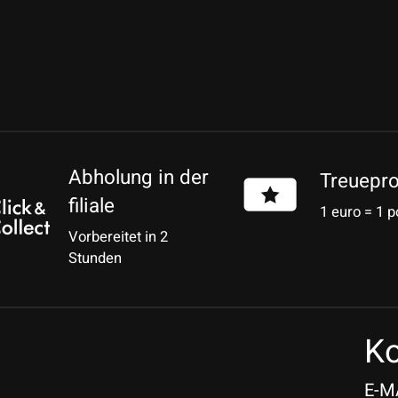
Abholung in der
Treuepr
filiale
1 euro = 1 p
Vorbereitet in 2
Stunden
Ko
E-M