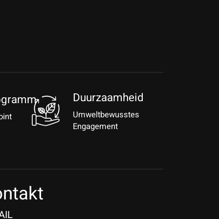
Duurzaamheid
ogramm
Umweltbewusstes
oint
Engagement
ntakt
AIL