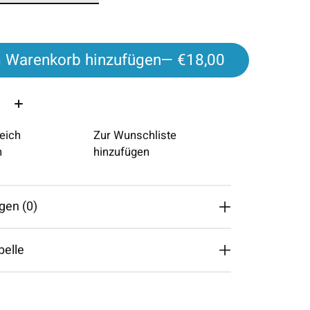
 Warenkorb hinzufügen
— €18,00
eich
Zur Wunschliste
n
hinzufügen
gen (0)
belle