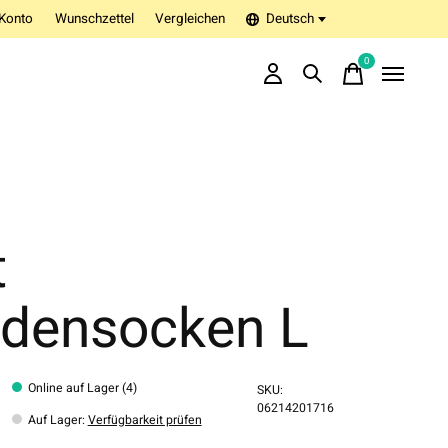
Konto
Wunschzettel
Vergleichen
Deutsch
0
items
t
densocken L
Online auf Lager (4)
SKU:
06214201716
Auf Lager
:
Verfügbarkeit prüfen