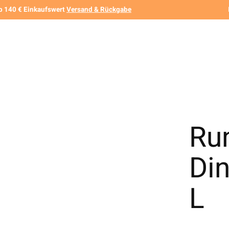
b 140 € Einkaufswert
Versand & Rückgabe
Ru
Di
L