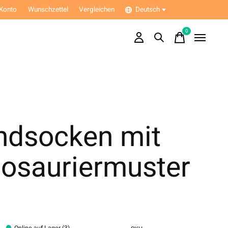
Konto
Wunschzettel
Vergleichen
Deutsch
0
items
ndsocken mit
nosauriermuster
Online auf Lager (3)