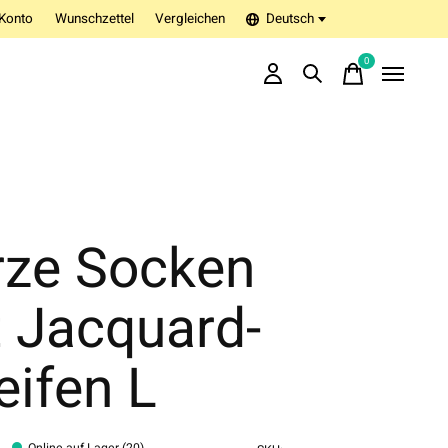
Konto
Wunschzettel
Vergleichen
Deutsch
0
items
rze Socken
t Jacquard-
eifen L
Online auf Lager (20)