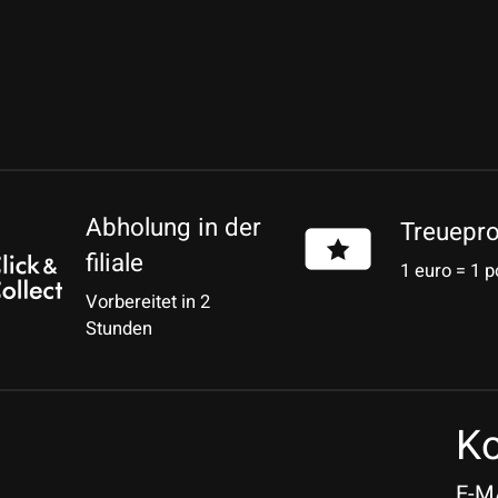
Abholung in der
Treuepr
filiale
1 euro = 1 p
Vorbereitet in 2
Stunden
Ko
E-M