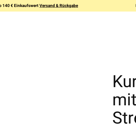
b 140 € Einkaufswert
Versand & Rückgabe
Ku
mi
Str