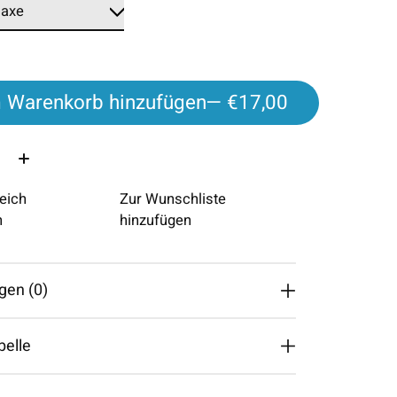
 Warenkorb hinzufügen
— €17,00
eich
Zur Wunschliste
n
hinzufügen
gen (0)
belle