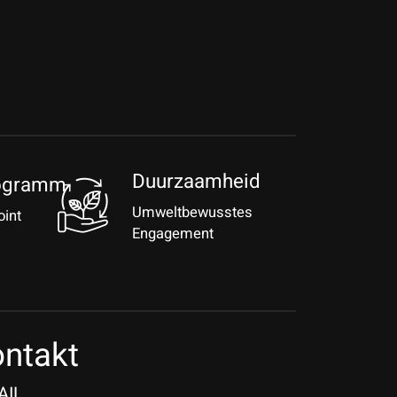
Duurzaamheid
ogramm
Umweltbewusstes
oint
Engagement
ntakt
AIL