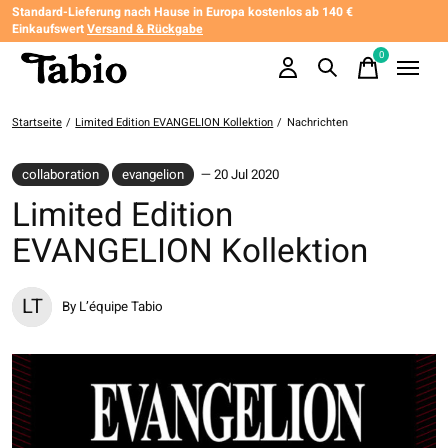
Standard-Lieferung nach Hause in Europa kostenlos ab 140 €
Einkaufswert
Versand & Rückgabe
0
items
Startseite
/
Limited Edition EVANGELION Kollektion
/
Nachrichten
collaboration
evangelion
— 20 Jul 2020
Limited Edition
EVANGELION Kollektion
LT
By L’équipe Tabio