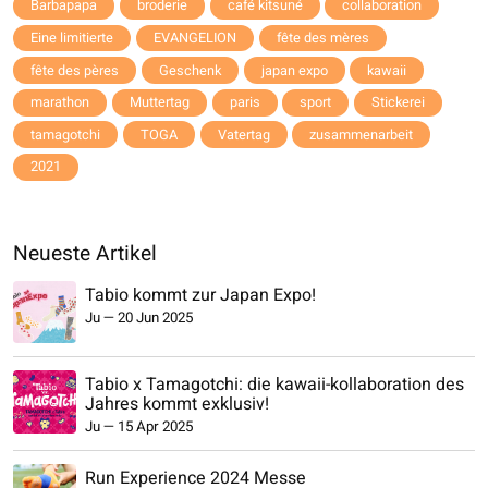
Barbapapa
broderie
café kitsuné
collaboration
Eine limitierte
EVANGELION
fête des mères
fête des pères
Geschenk
japan expo
kawaii
marathon
Muttertag
paris
sport
Stickerei
tamagotchi
TOGA
Vatertag
zusammenarbeit
2021
Neueste Artikel
Tabio kommt zur Japan Expo!
Ju
—
20 Jun 2025
Tabio x Tamagotchi: die kawaii-kollaboration des
Jahres kommt exklusiv!
Ju
—
15 Apr 2025
Run Experience 2024 Messe