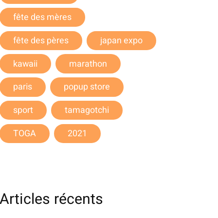
fête des mères
fête des pères
japan expo
kawaii
marathon
paris
popup store
sport
tamagotchi
TOGA
2021
Articles récents