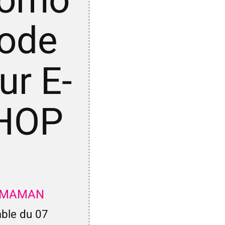
romo
ode
ur E-
HOP
FMAMAN
able du 07