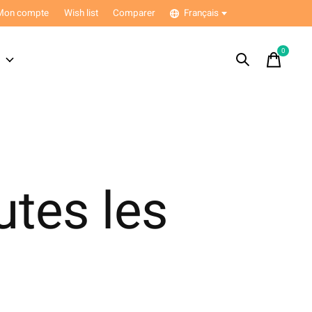
Mon compte
Wish list
Comparer
Français
0
items
s
utes les