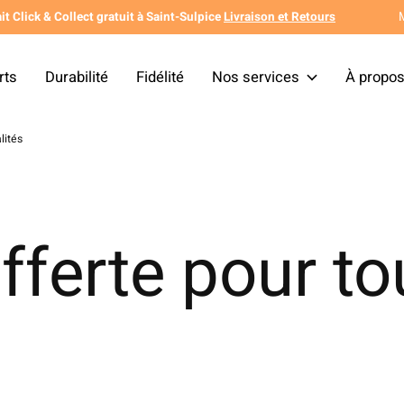
it Click & Collect gratuit à Saint-Sulpice
Livraison et Retours
rts
Durabilité
Fidélité
Nos services
À propo
lités
fferte pour to