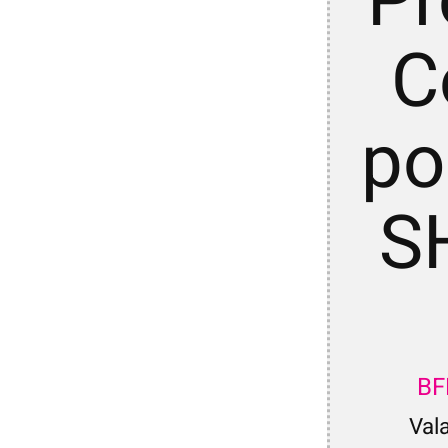
P
C
po
S
B
Val