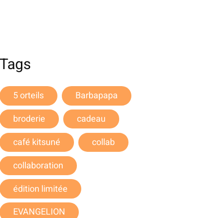
Tags
5 orteils
Barbapapa
broderie
cadeau
café kitsuné
collab
collaboration
édition limitée
EVANGELION