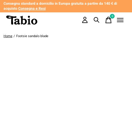
Consegna standard a domicilio in Europa gratuita a partire da 140 € di
acquisto
Consegna e Resi
0
items
Home
/
Footsie sandalo blade