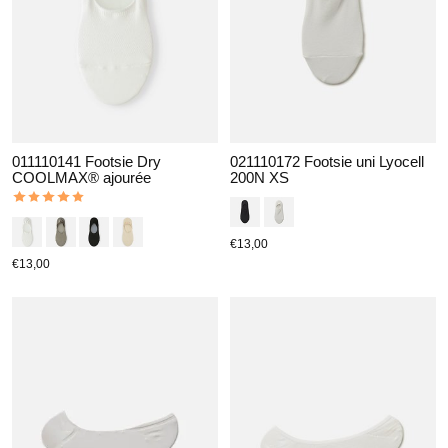
011110141 Footsie Dry
021110172 Footsie uni Lyocell
COOLMAX® ajourée
200N XS
The rating of this product is
5
out of 5
€13,00
€13,00