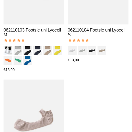
062110103 Footsie uni Lyocell
062110104 Footsie uni Lyocell
M
S
The rating of this product is
5
out of 5
The rating of this product is
5
out 
€13,00
€13,00