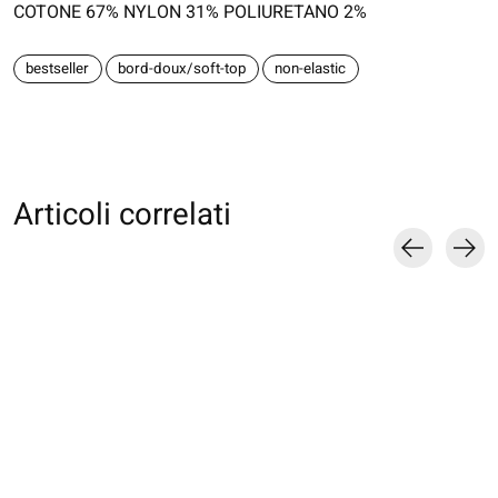
COTONE 67% NYLON 31% POLIURETANO 2%
bestseller
bord-doux/soft-top
non-elastic
Articoli correlati
Carousel items