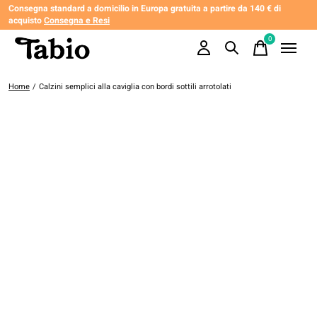
Consegna standard a domicilio in Europa gratuita a partire da 140 € di
acquisto
Consegna e Resi
0
items
Home
/
Calzini semplici alla caviglia con bordi sottili arrotolati