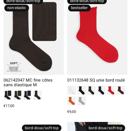
bord-doux/soft-top
bord-doux/soft-top
non-elastic
bestseller
062142047 MC fine côtes
011132648 SQ unie bord roulé
sans élastique M
€17,00
€9,00
bord-doux/soft-top
bord-doux/soft-top