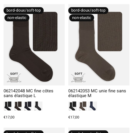
bord-doux/soft-top
bord-doux/soft-top
non-elastic
non-elastic
062142048 MC fine côtes
062142053 MC unie fine sans
sans élastique L
élastique M
€17,00
€17,00