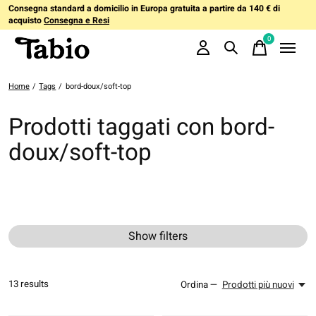
Consegna standard a domicilio in Europa gratuita a partire da 140 € di
acquisto
Consegna e Resi
0
items
Home
/
Tags
/
bord-doux/soft-top
Prodotti taggati con bord-
doux/soft-top
Show filters
13
results
Ordina —
Prodotti più nuovi