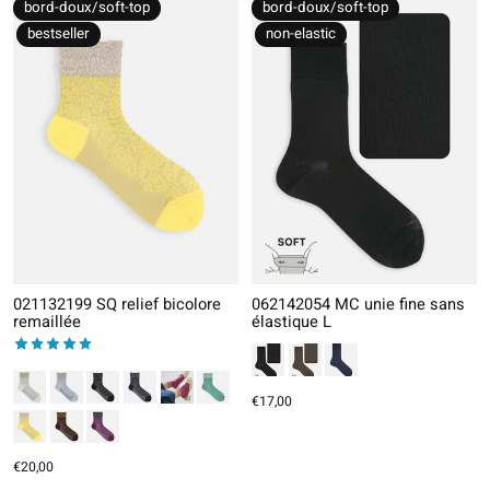
bord-doux/soft-top
bord-doux/soft-top
bestseller
non-elastic
021132199 SQ relief bicolore
062142054 MC unie fine sans
remaillée
élastique L
The rating of this product is
5
out of 5
€17,00
€20,00