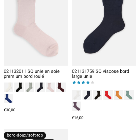
021132011 SQ unie en soie
021131759 SQ viscose bord
premium bord roulé
large unie
The rating of this product is
4
out
€30,00
€16,00
bord-doux/soft-top