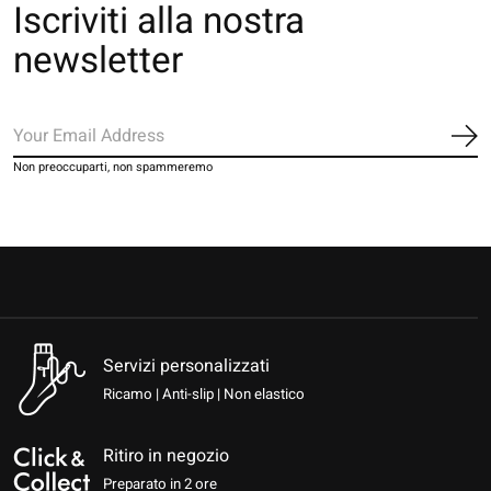
Iscriviti alla nostra
newsletter
Iscr
Non preoccuparti, non spammeremo
Servizi personalizzati
Ricamo | Anti-slip | Non elastico
Ritiro in negozio
Preparato in 2 ore