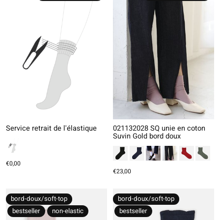
Service retrait de l'élastique
021132028 SQ unie en coton
Suvin Gold bord doux
€0,00
€23,00
bord-doux/soft-top
bord-doux/soft-top
bestseller
non-elastic
bestseller