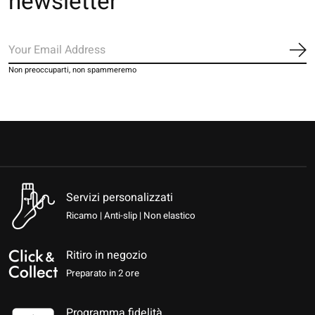
newsletter
Iscr
Non preoccuparti, non spammeremo
Servizi personalizzati
Ricamo | Anti-slip | Non elastico
Ritiro in negozio
Preparato in 2 ore
Programma fidelità