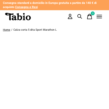
Consegna standard a domicilio in Europa gratuita a partire da 140 € di
acquisto
Consegna e Resi
0
items
Home
/
Calza corta 5 dita Sport Marathon L