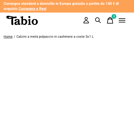
Consegna standard a domicilio in Europa gratuita a partire da 140 € di
acquisto
Consegna e Resi
0
items
Home
/
Calzini a metà polpaccio in cashmere a coste 5x1 L