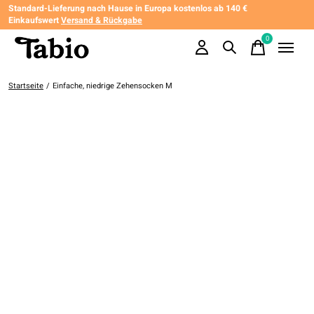
Standard-Lieferung nach Hause in Europa kostenlos ab 140 €
Einkaufswert
Versand & Rückgabe
0
items
Startseite
/
Einfache, niedrige Zehensocken M