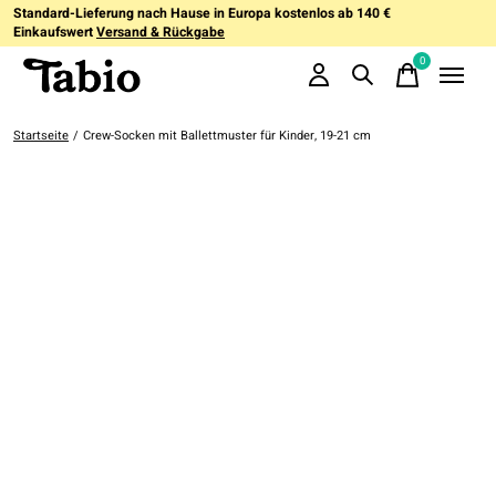
Standard-Lieferung nach Hause in Europa kostenlos ab 140 €
Einkaufswert
Versand & Rückgabe
0
items
Startseite
/
Crew-Socken mit Ballettmuster für Kinder, 19-21 cm