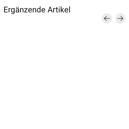
Ergänzende Artikel
Carousel items
013152224 MC motif
013133080 SQ
013133370 SQ un
ballerine Enf.16-
rayures Enf.19-21
côtes en coton
18cm
Enf.19-21cm
€10,00
€14,00
€10,00