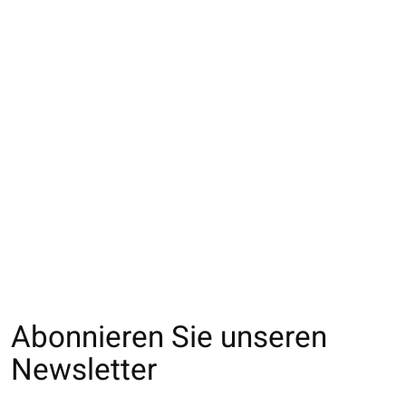
021132597 SQ tête
021132624 SQ motif
021132620 SQ e
de chat en coton
orchidée en coton/lin
coton/lin mix pl
frais
tropicales
€18,00
€20,00
€18,00
Abonnieren Sie unseren
Newsletter