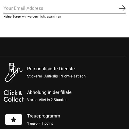
Ab
Keine Sorge, wir werden nicht spammen
Personalisierte Dienste
Stickerei | Anti-slip | Nicht-elastisch
Abholung in der filiale
Vorbereitet in 2 Stunden
Treueprogramm
1 euro = 1 point