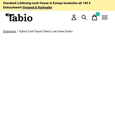
Standard-Lieferung nach Hause in Europa kostenlos ab 140 €
Einkaufswert
Versand & Rückgabe
0
items
Startseite
/
Xylitol Cool-Touch Check Low Crew Socks