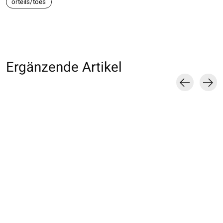
orteils/toes
Ergänzende Artikel
Carousel items
021140926 MC 5
021131881 SQ Tabi