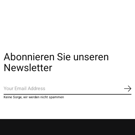
orteils en Mérinos
transparente bicolore
fine Premium
S
€22,00
€18,00
Abonnieren Sie unseren
Newsletter
Ab
Keine Sorge, wir werden nicht spammen