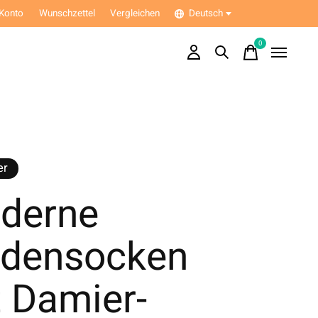
Konto
Wunschzettel
Vergleichen
Deutsch
0
items
er
derne
densocken
 Damier-