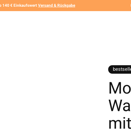
b 140 € Einkaufswert
Versand & Rückgabe
bestsell
Mo
Wa
mit