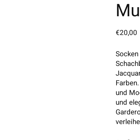
Mus
€20,00
Socken 
Schachb
Jacqua
Farben.
und Mod
und ele
Gardero
verleihe