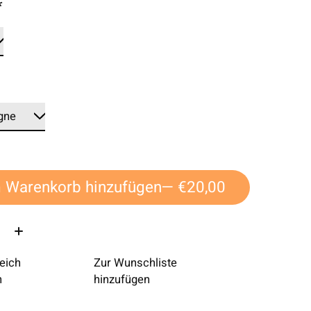
*
*
 Warenkorb hinzufügen
— €20,00
eich
Zur Wunschliste
n
hinzufügen