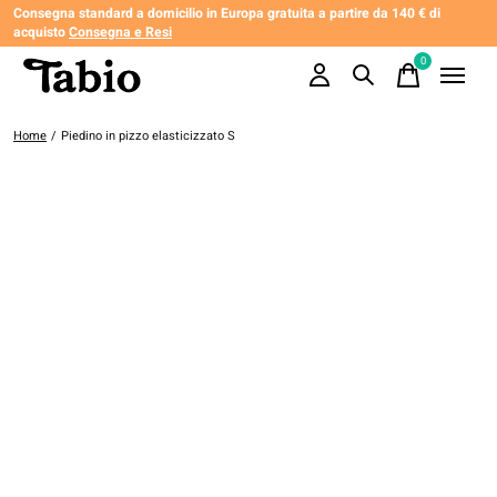
Consegna standard a domicilio in Europa gratuita a partire da 140 € di
acquisto
Consegna e Resi
0
items
Home
/
Piedino in pizzo elasticizzato S