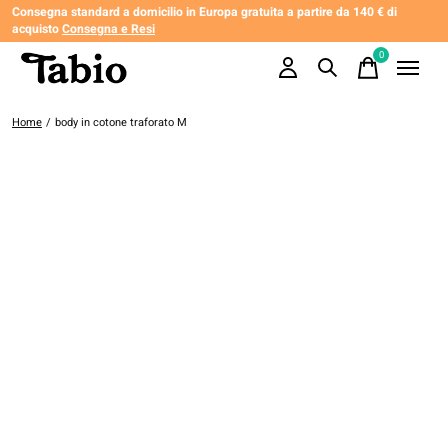
Consegna standard a domicilio in Europa gratuita a partire da 140 € di
acquisto
Consegna e Resi
0
items
Home
/
body in cotone traforato M