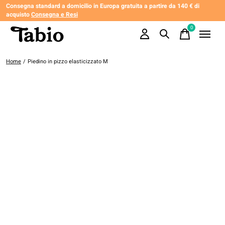
Consegna standard a domicilio in Europa gratuita a partire da 140 € di
acquisto
Consegna e Resi
0
items
Home
/
Piedino in pizzo elasticizzato M