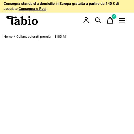
Consegna standard a domicilio in Europa gratuita a partire da 140 € di
acquisto
Consegna e Resi
0
items
Home
/
Collant colorati premium 110D M