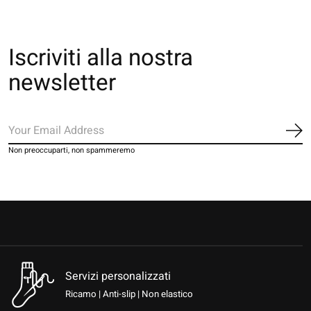
Iscriviti alla nostra
newsletter
Iscr
Non preoccuparti, non spammeremo
Servizi personalizzati
Ricamo | Anti-slip | Non elastico