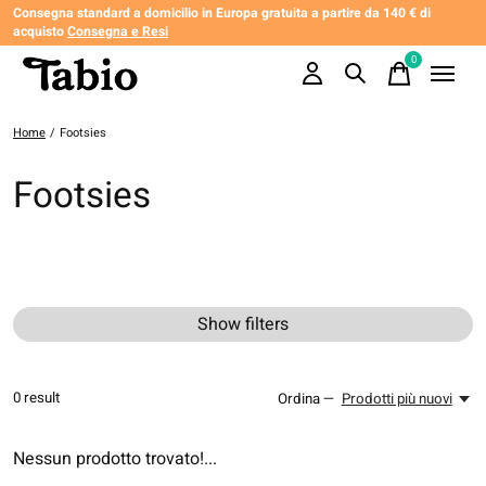
Consegna standard a domicilio in Europa gratuita a partire da 140 € di
acquisto
Consegna e Resi
0
items
Home
/
Footsies
Footsies
Show filters
0
result
Ordina —
Prodotti più nuovi
Nessun prodotto trovato!...