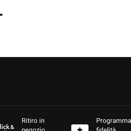
r
Ritiro in
Programm
negozio
fidelità