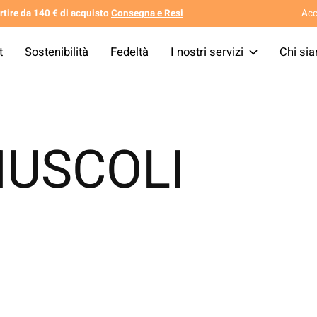
tire da 140 € di acquisto
Consegna e Resi
Acc
t
Sostenibilità
Fedeltà
I nostri servizi
Chi si
USCOLI