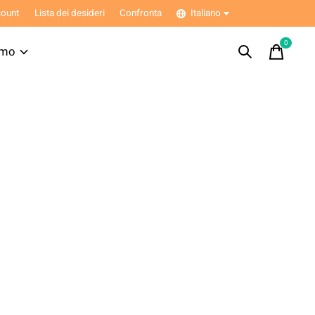
ount
Lista dei desideri
Confronta
Italiano
0
items
amo