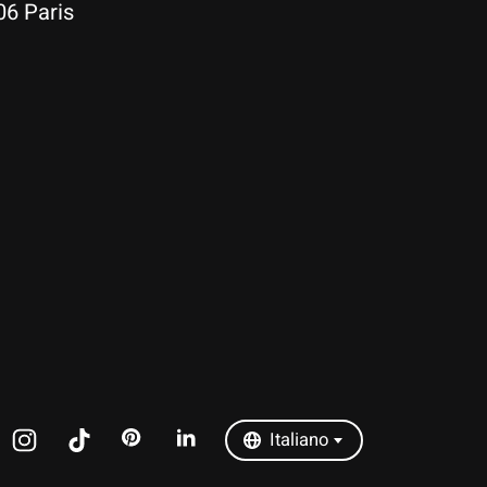
06 Paris
Nederlands
Deutsch
English
Français
Español
Italiano
Português
Italiano