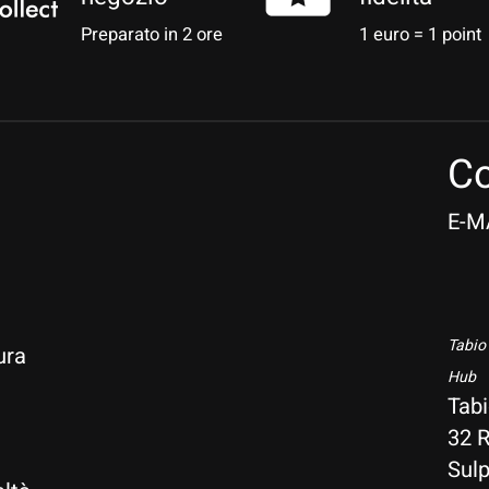
Preparato in 2 ore
1 euro = 1 point
Co
E-M
Tabio
ura
Hub
Tab
32 R
i
Sulp