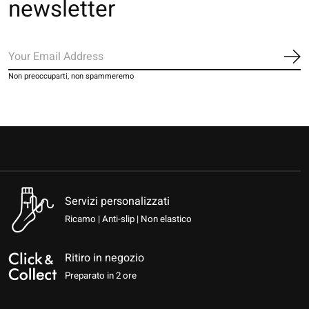
newsletter
Iscr
Non preoccuparti, non spammeremo
Servizi personalizzati
Ricamo | Anti-slip | Non elastico
Ritiro in negozio
Preparato in 2 ore