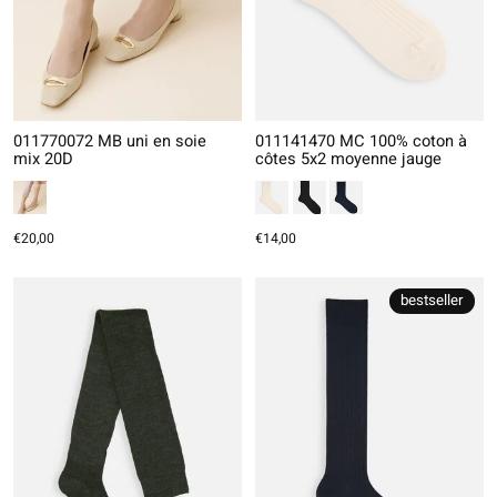
011770072 MB uni en soie
011141470 MC 100% coton à
mix 20D
côtes 5x2 moyenne jauge
€20,00
€14,00
bestseller