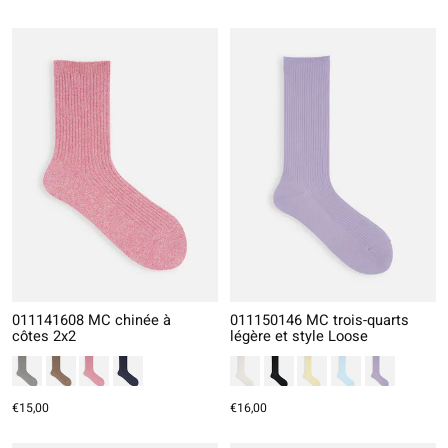
011141608 MC chinée à
011150146 MC trois-quarts
côtes 2x2
légère et style Loose
€15,00
€16,00