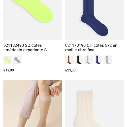
021132490 SQ côtes
021170190 CH côtes 8x2 en
américain déperlante S
maille ultra fine
€19,00
€23,00