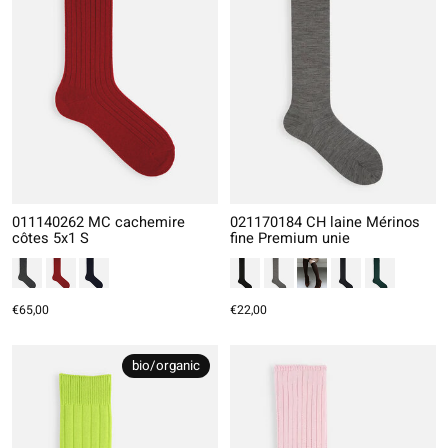
011140262 MC cachemire
021170184 CH laine Mérinos
côtes 5x1 S
fine Premium unie
€65,00
€22,00
bio/organic