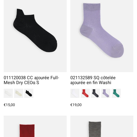
011120038 CC ajourée Full-
021132589 SQ côtelée
Mesh Dry CEOα S
ajourée en fin Washi
€15,00
€19,00