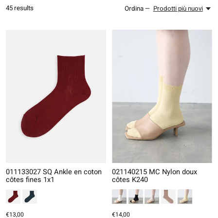
45
results
Ordina —
Prodotti più nuovi
011133027 SQ Ankle en coton
021140215 MC Nylon doux
côtes fines 1x1
côtes K240
€13,00
€14,00