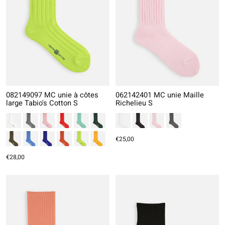
082149097 MC unie à côtes
062142401 MC unie Maille
large Tabio's Cotton S
Richelieu S
€25,00
€28,00