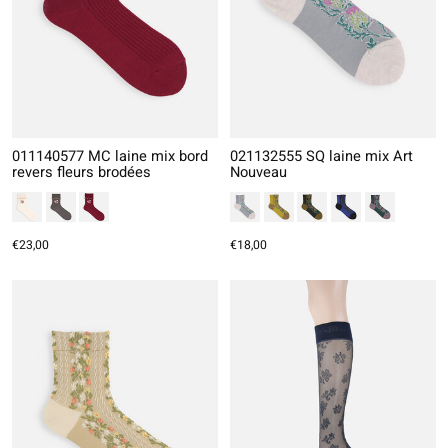
011140577 MC laine mix bord
021132555 SQ laine mix Art
revers fleurs brodées
Nouveau
€23,00
€18,00