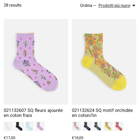
28
results
Ordina —
Prodotti più nuovi
021132607 SQ fleurs ajourée
021132624 SQ motif orchidée
en coton frais
en coton/lin
€17,00
€18,00