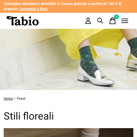
Consegna standard a domicilio in Europa gratuita a partire da 140 € di
acquisto
Consegna e Resi
0
items
Home
/
Floral
Stili floreali