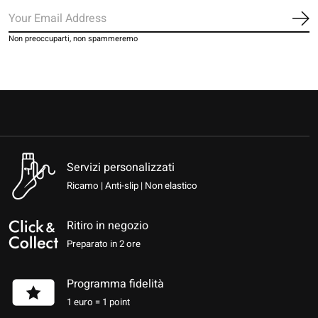
Iscr
Non preoccuparti, non spammeremo
Servizi personalizzati
Ricamo | Anti-slip | Non elastico
Ritiro in negozio
Preparato in 2 ore
Programma fidelità
1 euro = 1 point