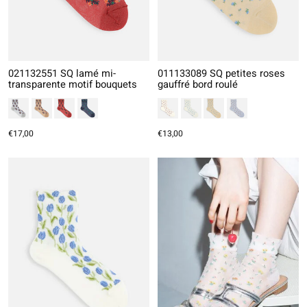
021132551 SQ lamé mi-
011133089 SQ petites roses
transparente motif bouquets
gauffré bord roulé
€17,00
€13,00