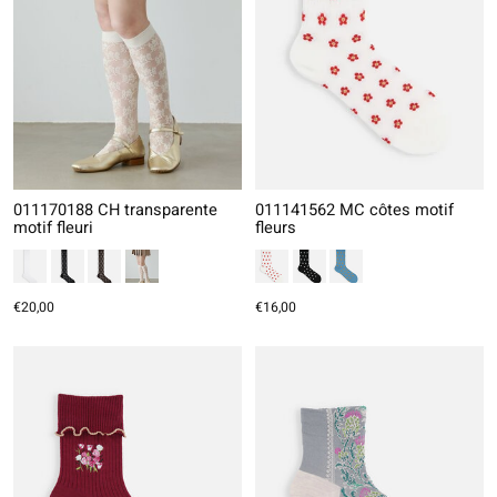
011170188 CH transparente
011141562 MC côtes motif
motif fleuri
fleurs
€20,00
€16,00