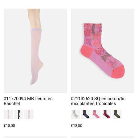
011770094 MB fleurs en
021132620 SQ en coton/lin
Raschel
mix plantes tropicales
€18,00
€18,00