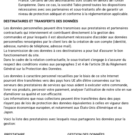
France. Certains de ces destinataires sont situés en dehors de l’Union
Européenne. Dans ce cas, la société Tabio prend toutes les dispositions
nécessaires avec ses partenaires et sous-traitants afin de garantir un
niveau de protection adéquat et conforme à la réglementation applicable.
DESTINATAIRES ET TRANSFERTS DES DONNÉES
Les données personnelles peuvent être transmises aux prestataires et partenaires
contractuels qui interviennent et contribuent directement à la gestion des
commandes et pour lesquels il est absolument nécessaire d’accéder aux données
personnelles renseignées par le client lors de la création de son compte (identité,
adresse, numéro de téléphone, adresse mail).
La transmission de ces données à ces destinataires a pour but d’assurer le bon
fonctionnement du site.
Dans le cadre de la relation contractuelle, le sous-traitant s’engage à s’assurer du
respect des conditions visées aux paragraphes 2 et 4 de l’article 28 du Règlement
Général sur la Protection des Données.
Les données à caractère personnel recueillies par le biais de ce site Internet
pourront être transférées vers des pays hors UE afin d'être conservées sur les
serveurs des prestataires de services qui nous aident à exécuter votre commande,
livrer vos produits, percevoir votre paiement, analyser l’utilisation de notre site en vue
d’améliorer sa qualité et son efficacité.
Les informations que nous collectons peuvent être transférées dans des pays
n’ayant pas de lois de protection des données équivalentes à celles en vigueur dans
l’espace économique européen, et notamment aux États-Unis d’Amérique et au
Japon.
Voici la liste des prestataires avec lesquels nous partageons les données pour la
gestion:
PRESTATAIRE
GESTION DES DONNÉES