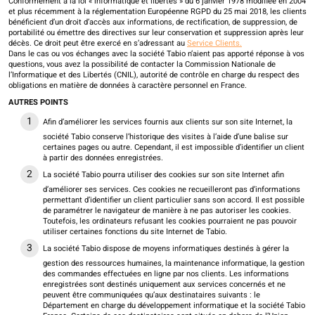
Conformément à la loi « informatique et libertés » du 6 janvier 1978 modifiée en 2004
et plus récemment à la réglementation Européenne RGPD du 25 mai 2018, les clients
bénéficient d’un droit d’accès aux informations, de rectification, de suppression, de
portabilité ou émettre des directives sur leur conservation et suppression après leur
décès. Ce droit peut être exercé en s’adressant au
Service Clients.
Dans le cas ou vos échanges avec la société Tabio n’aient pas apporté réponse à vos
questions, vous avez la possibilité de contacter la Commission Nationale de
l’Informatique et des Libertés (CNIL), autorité de contrôle en charge du respect des
obligations en matière de données à caractère personnel en France.
AUTRES POINTS
Afin d’améliorer les services fournis aux clients sur son site Internet, la
société Tabio conserve l’historique des visites à l’aide d’une balise sur
certaines pages ou autre. Cependant, il est impossible d’identifier un client
à partir des données enregistrées.
La société Tabio pourra utiliser des cookies sur son site Internet afin
d’améliorer ses services. Ces cookies ne recueilleront pas d’informations
permettant d’identifier un client particulier sans son accord. Il est possible
de paramétrer le navigateur de manière à ne pas autoriser les cookies.
Toutefois, les ordinateurs refusant les cookies pourraient ne pas pouvoir
utiliser certaines fonctions du site Internet de Tabio.
La société Tabio dispose de moyens informatiques destinés à gérer la
gestion des ressources humaines, la maintenance informatique, la gestion
des commandes effectuées en ligne par nos clients. Les informations
enregistrées sont destinés uniquement aux services concernés et ne
peuvent être communiquées qu’aux destinataires suivants : le
Département en charge du développement informatique et la société Tabio