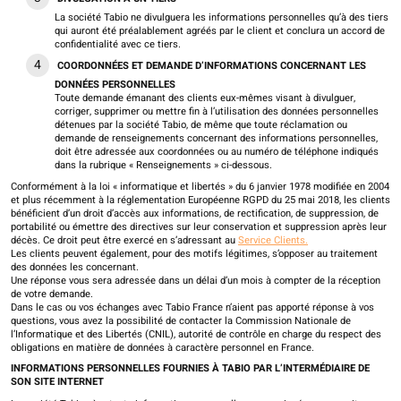
La société Tabio ne divulguera les informations personnelles qu’à des tiers
qui auront été préalablement agréés par le client et conclura un accord de
confidentialité avec ce tiers.
COORDONNÉES ET DEMANDE D’INFORMATIONS CONCERNANT LES
DONNÉES PERSONNELLES
Toute demande émanant des clients eux-mêmes visant à divulguer,
corriger, supprimer ou mettre fin à l’utilisation des données personnelles
détenues par la société Tabio, de même que toute réclamation ou
demande de renseignements concernant des informations personnelles,
doit être adressée aux coordonnées ou au numéro de téléphone indiqués
dans la rubrique « Renseignements » ci-dessous.
Conformément à la loi « informatique et libertés » du 6 janvier 1978 modifiée en 2004
et plus récemment à la réglementation Européenne RGPD du 25 mai 2018, les clients
bénéficient d’un droit d’accès aux informations, de rectification, de suppression, de
portabilité ou émettre des directives sur leur conservation et suppression après leur
décès. Ce droit peut être exercé en s’adressant au
Service Clients.
Les clients peuvent également, pour des motifs légitimes, s’opposer au traitement
des données les concernant.
Une réponse vous sera adressée dans un délai d’un mois à compter de la réception
de votre demande.
Dans le cas ou vos échanges avec Tabio France n’aient pas apporté réponse à vos
questions, vous avez la possibilité de contacter la Commission Nationale de
l’Informatique et des Libertés (CNIL), autorité de contrôle en charge du respect des
obligations en matière de données à caractère personnel en France.
INFORMATIONS PERSONNELLES FOURNIES À TABIO PAR L’INTERMÉDIAIRE DE
SON SITE INTERNET